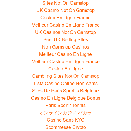
Sites Not On Gamstop
UK Casino Not On Gamstop
Casino En Ligne France
Meilleur Casino En Ligne France
UK Casinos Not On Gamstop
Best UK Betting Sites
Non Gamstop Casinos
Meilleur Casino En Ligne
Meilleur Casino En Ligne France
Casino En Ligne
Gambling Sites Not On Gamstop
Lista Casino Online Non Aams
Sites De Paris Sportifs Belgique
Casino En Ligne Belgique Bonus
Paris Sportif Tennis
オンラインカジノ バカラ
Casino Sans KYC
Scommesse Crypto