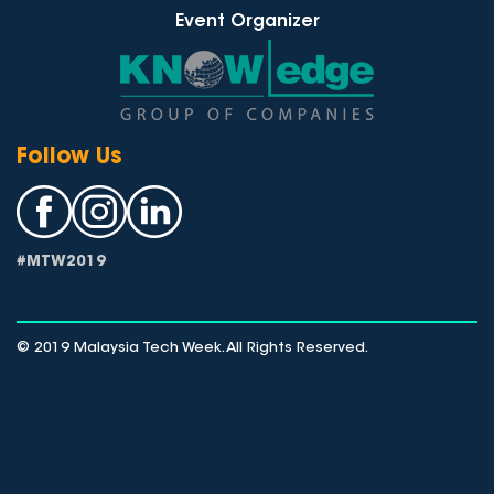
Event Organizer
Follow Us
#MTW2019
© 2019 Malaysia Tech Week. All Rights Reserved.