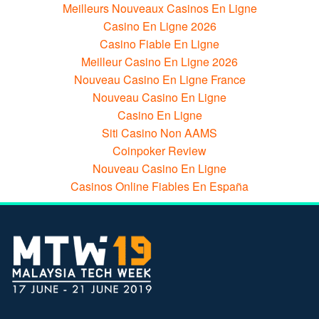
Meilleurs Nouveaux Casinos En Ligne
Casino En Ligne 2026
Casino Fiable En Ligne
Meilleur Casino En Ligne 2026
Nouveau Casino En Ligne France
Nouveau Casino En Ligne
Casino En Ligne
Siti Casino Non AAMS
Coinpoker Review
Nouveau Casino En Ligne
Casinos Online Fiables En España